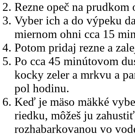
Rezne opeč na prudkom oh
Vyber ich a do výpeku da
miernom ohni cca 15 min
Potom pridaj rezne a zal
Po cca 45 minútovom dus
kocky zeler a mrkvu a pa
pol hodinu.
Keď je mäso mäkké vyber
riedku, môžeš ju zahust
rozhabarkovanou vo vode,