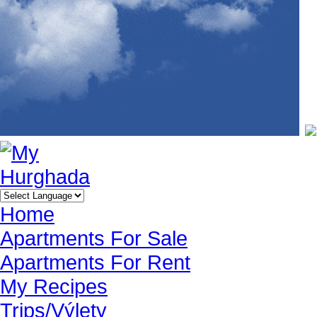
Home
Apartments For Sale
Apartments For Rent
My Recipes
Trips/Výlety