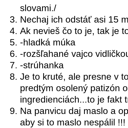
slovami./
Nechaj ich odstáť asi 15 min
Ak nevieš čo to je, tak je t
-hladká múka
-rozšľahané vajco vidličkou
-strúhanka
Je to kruté, ale presne v 
predtým osolený patizón 
ingredienciách...to je fakt t
Na panvicu daj maslo a op
aby si to maslo nespálil !!!