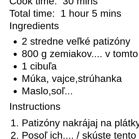
Cook time:
30 mins
Total time:
1 hour 5 mins
Ingredients
2 stredne veľké patizóny
800 g zemiakov.... v tomt
1 cibuľa
Múka, vajce,strúhanka
Maslo,soľ...
Instructions
Patizóny nakrájaj na plátk
Posoľ ich.... / skúste ten